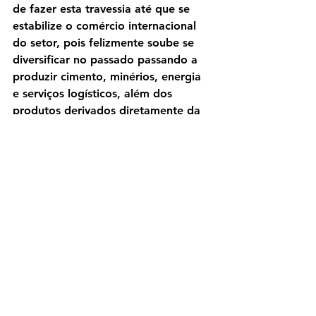
de fazer esta travessia até que se 
estabilize o comércio internacional 
do setor, pois felizmente soube se 
diversificar no passado passando a 
produzir cimento, minérios, energia 
e serviços logísticos, além dos 
produtos derivados diretamente da 
siderurgia.
Lembrou ainda que a CSN é uma 
empresa de origem local, 100% 
nacional, com capital aberto 
predominantemente brasileiro, faz 
parte da história de muitas famílias 
da região e que a população local 
aprecia e se orgulha disso.
Turismo, startups e 
infraestrutura